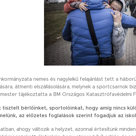
kormányzata nemes és nagylelkű felajánlást tett a háború 
sára, átmenti elszállásolására, melynek a sportcsarnok biz
mester tájékoztatta a BM Országos Katasztrófavédelmi F
 tisztelt bérlőinket, sportolóinkat, hogy amíg nincs kü
lünk, az előzetes foglalások szerint fogadjuk az iskol
natban, ahogy változik a helyzet, azonnal értesítünk minde