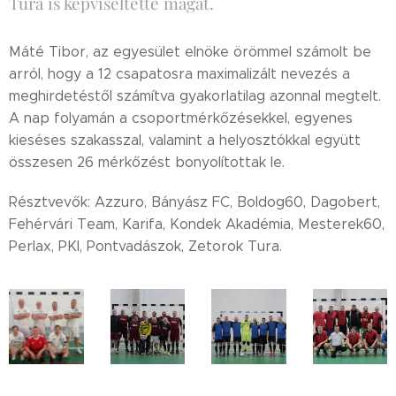
Tura is képviseltette magát.
Máté Tibor, az egyesület elnöke örömmel számolt be
arról, hogy a 12 csapatosra maximalizált nevezés a
meghirdetéstől számítva gyakorlatilag azonnal megtelt.
A nap folyamán a csoportmérkőzésekkel, egyenes
kieséses szakasszal, valamint a helyosztókkal együtt
összesen 26 mérkőzést bonyolítottak le.
Résztvevők: Azzuro, Bányász FC, Boldog60, Dagobert,
Fehérvári Team, Karifa, Kondek Akadémia, Mesterek60,
Perlax, PKI, Pontvadászok, Zetorok Tura.