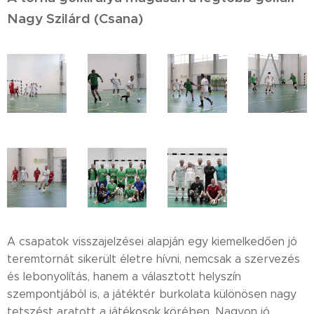
Nagy Szilárd (Csana)
A csapatok visszajelzései alapján egy kiemelkedően jó
teremtornát sikerült életre hívni, nemcsak a szervezés
és lebonyolítás, hanem a választott helyszín
szempontjából is, a játéktér burkolata különösen nagy
tetszést aratott a játékosok körében. Nagyon jó