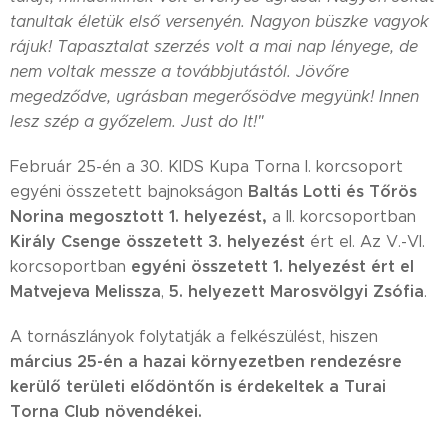
tanultak életük első versenyén. Nagyon büszke vagyok
rájuk! Tapasztalat szerzés volt a mai nap lényege, de
nem voltak messze a továbbjutástól. Jövőre
megedződve, ugrásban megerősödve megyünk! Innen
lesz szép a győzelem. Just do It!"
Február 25-én a 30. KIDS Kupa Torna I. korcsoport
Baltás Lotti és Tőrös
egyéni összetett bajnokságon
Norina megosztott 1. helyezést,
a II. korcsoportban
Király Csenge összetett 3. helyezést
ért el. Az V.-VI.
egyéni összetett 1. helyezést ért el
korcsoportban
Matvejeva Melissza
5. helyezett Marosvölgyi Zsófia
,
.
A tornászlányok folytatják a felkészülést, hiszen
március 25-én a hazai környezetben rendezésre
kerülő területi elődöntőn is érdekeltek a Turai
Torna Club növendékei.