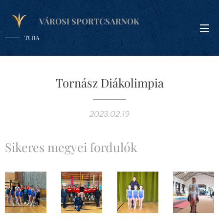
VÁROSI SPORTCSARNOK
TURA
Tornász Diákolimpia
2023.02.19
Sikeres megyei fordulók