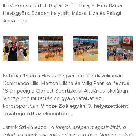
III.-IV. korcsoport 4. Bojtár Gréti Tura, 5. Míró Barka
Hévízgyörk. Szépen helytállt: Mácsai Liza és Pallagi
Anna Tura.
Február 15-én a Heves megyei tornász diákolimpián
Kommenda Lilla, Marton Liliána és Villig Pannika, február
18-án pedig a Gloriett Sportiskolai Általános Iskolában
Vincze Zoé mutatták be gyakorlataikat az I.
Vincze Zoé egyéni 3. helyezettként
korcsoportban.
továbbjutott
az elődöntőbe.
Jamrik Szilvia edző: "
A lányok szépen megcsinálták a
talajt, mindenkinek volt érvényes ugrása. Nagyon sokat