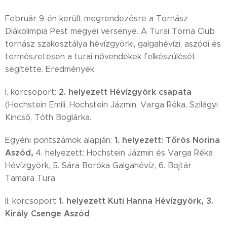
Február 9-én került megrendezésre a Tornász
Diákolimpia Pest megyei versenye. A Turai Torna Club
tornász szakosztálya hévízgyörki, galgahévízi, aszódi és
természetesen a turai növendékek felkészülését
segítette. Eredmények:
2. helyezett Hévízgyörk csapata
I. korcsoport:
(Hochstein Emili, Hochstein Jázmin, Varga Réka, Szilágyi
Kincső, Tóth Boglárka.
1. helyezett: Tőrös Norina
Egyéni pontszámok alapján:
Aszód,
4. helyezett: Hochstein Jázmin és Varga Réka
Hévízgyörk, 5. Sára Boróka Galgahévíz, 6. Bojtár
Tamara Tura
1. helyezett Kuti Hanna Hévízgyörk, 3.
II. korcsoport
Király Csenge Aszód