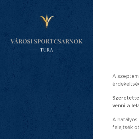
VÁROSI SPORTCSARNOK
TURA
A szeptemb
érdekeltsé
Szeretette
venni a le
A hatályos
felejtsék o