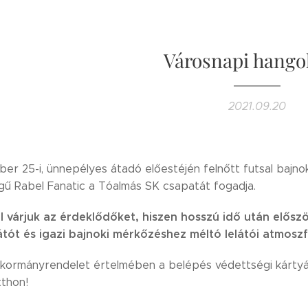
Városnapi hango
2021.09.20
er 25-i, ünnepélyes átadó előestéjén felnőtt futsal bajno
gű Rabel Fanatic a Tóalmás SK csapatát fogadja.
l várjuk az érdeklődőket, hiszen hosszú idő után elősz
látót és igazi bajnoki mérkőzéshez méltó lelátói atmosz
 kormányrendelet értelmében a belépés védettségi kártyáh
tthon!