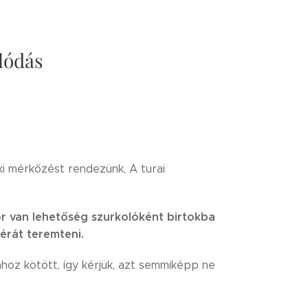
lódás
ki mérkőzést rendezünk, A turai
ör van lehetőség szurkolóként birtokba
férát teremteni.
oz kötött, így kérjük, azt semmiképp ne